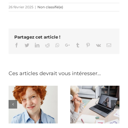
26 février 2025
|
Non classifié(e)
Partagez cet article !
Facebook
Twitter
LinkedIn
Reddit
Whatsapp
Google+
Tumblr
Pinterest
Vk
Email
Ces articles devrait vous intéresser...
Comment
i
Quelles sont les
améliorer le
aides financières
diagnostic des
,
pour les enfants
troubles DYS en
DYS ?
France ?