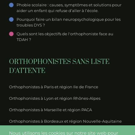
Phobie scolaire : causes, symptômes et solutions pour
aider un enfant qui refuse d’aller à l’école.
Pourquoi faire un bilan neuropsychologique pour les
troubles DYS ?
Quels sont les objectifs de l'orthophoniste face au
TDAH ?
ORTHOPHONISTES SANS LISTE
D’ATTENTE
Orthophonistes à Paris et région Ile de France
Orthophonistes à Lyon et région Rhônes-Alpes
Orthophonistes à Marseille et région PACA
Orthophonistes à Bordeaux et région Nouvelle-Aquitaine
Orthophonistes à Nantes et région Pays-de-la-Loire
Nous utilisons les cookies sur notre site web pour