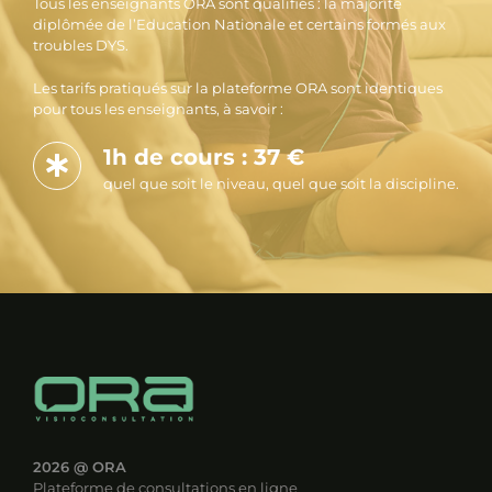
Tous les enseignants ORA sont qualifiés : la majorité
diplômée de l’Education Nationale et certains formés aux
troubles DYS.
Les tarifs pratiqués sur la plateforme ORA sont identiques
pour tous les enseignants, à savoir :
1h de cours : 37 €
quel que soit le niveau, quel que soit la discipline.
2026
@ ORA
Plateforme de consultations en ligne