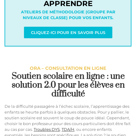
APPRENDRE
ATELIERS DE MÉTHODOLOGIE (GROUPE PAR
NIVEAUX DE CLASSE) POUR VOS ENFANTS.
CLIQUEZ-ICI POUR EN SAVOIR PLUS
ORA – CONSULTATION EN LIGNE
Soutien scolaire en ligne : une
solution 2.0 pour les élèves en
difficulté
De la difficulté passagère à l’échec scolaire, l’apprentissage des
enfants se heurte parfois à quelques obstacles. Pour y pallier, le
soutien scolaire est souvent le coup de pouce idéal. Cependant,
choisir le bon professeur pour des cours particuliers doit être fait
au cas par cas.
Troubles DYS
,
TDA/H
, ou encore enfants
expatriés, les besoins sont spécifiques. La solution ? le soutien