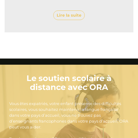
Lire la suite
Le soutien scolaire à
distance avec ORA
Vous êtes expatriés, votre enfant présente des difficultés
scolaires, vous souhaitez maintenir la langue française
dans votre pays d’accueil, vous ne trouvez pas
d’enseignants francophones dans votre pays d’accueil, ORA
peut vous aider.