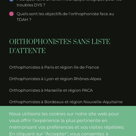
troubles DYS ?
Quels sont les objectifs de l'orthophoniste face au
TDAH ?
ORTHOPHONISTES SANS LISTE
D’ATTENTE
Orthophonistes à Paris et région Ile de France
Orthophonistes à Lyon et région Rhônes-Alpes
Orthophonistes à Marseille et région PACA
Orthophonistes à Bordeaux et région Nouvelle-Aquitaine
Orthophonistes à Nantes et région Pays-de-la-Loire
Nous utilisons les cookies sur notre site web pour
vous offrir l'expérience la plus pertinente en
Orthophonistes à Lille et région Nord
mémorisant vos préférences et vos visites répétées.
En cliquant sur "Accepter", vous consentez à