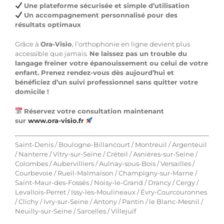
Une plateforme sécurisée et simple d’utilisation
Un accompagnement personnalisé pour des
résultats optimaux
Grâce à
Ora-Visio
, l’orthophonie en ligne devient plus
accessible que jamais.
Ne laissez pas un trouble du
langage freiner votre épanouissement ou celui de votre
enfant. Prenez rendez-vous dès aujourd’hui et
bénéficiez d’un suivi professionnel sans quitter votre
domicile !
Réservez votre consultation maintenant
sur
www.ora-visio.fr
Saint-Denis / Boulogne-Billancourt / Montreuil / Argenteuil
/ Nanterre / Vitry-sur-Seine / Créteil / Asnières-sur-Seine /
Colombes / Aubervilliers / Aulnay-sous-Bois / Versailles /
Courbevoie / Rueil-Malmaison / Champigny-sur-Marne /
Saint-Maur-des-Fossés / Noisy-le-Grand / Drancy / Cergy /
Levallois-Perret / Issy-les-Moulineaux / Évry-Courcouronnes
/ Clichy / Ivry-sur-Seine / Antony / Pantin / le Blanc-Mesnil /
Neuilly-sur-Seine / Sarcelles / Villejuif