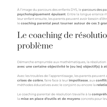
À l’image du parcours des enfants DYS, le
parcours des pa
psychologiquement épuisant
. Entre la longue errance 
leur enfant ensuite, les parents peuvent avoir besoin d’
le
coaching parental peut tourner autour de ces 3 gra
Le coaching de résolutio
problème
Démarche empruntée aux mathématiques, la résolution de p
avec une certaine objectivité le (ou les) objectif(s) à a
Avec les troubles de l’apprentissage, les parents peuvent
crises de colère
, faire face à leur
impolitesse
, aux
conflit
méthodes éducatives avec le conjoint ou encore la
relati
Le coaching parental de résolution travaille à la
compréhe
la
mise en place d’outils et de moyens
concrets pour leve