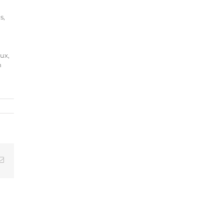
s,
ux,
n
Email