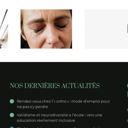
est-il
l de
Rendez-vous chez
Troubles D
 les
un
courbe du
enfants
psychopédagogue
des par
?
NOS DERNIÈRES ACTUALITÉS
Rendez-vous chez l’« ortho » : mode d’emploi pour
ne pas s’y perdre
Validisme et neurodiversité à l’école : vers une
éducation réellement inclusive