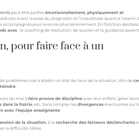
rents
peut être parfois
émotionnellement, physiquement et
médicale avant la pose du diagnostic et l’inquiétude quant à l’avenir 
être accompagnés pour avancer plus sereinement. En fonction des beso
nds axes
: le coaching de résolution, de soutien et la guidance parent
n, pour faire face à un
roblèmes vise à établir un état de lieux de la situation, afin de
ce
tteindre
.
 avoir du mal à
faire preuve de discipline
avec leur enfant, gérer leur
s dans la fratrie
, etc. Sans compter les
divergences
éventuelles sur l
on avec l’équipe enseignante
.
nsion de la situation
, à la
recherche des facteurs déclenchants
e
r la difficulté ciblée.