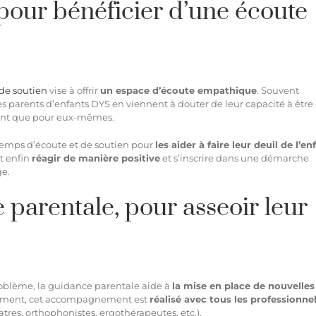
pour bénéficier d’une écoute
de soutien
vise à offrir
un espace d’écoute empathique
. Souvent
es parents d’enfants DYS en viennent à douter de leur capacité à être
nfant que pour eux-mêmes.
n temps d’écoute et de soutien pour
les aider à faire leur deuil de l’en
nt enfin
réagir de manière positive
et s’inscrire dans une démarche
ge.
parentale, pour asseoir leur
roblème, la guidance parentale aide à
la mise en place de nouvelles
ement, cet accompagnement est
réalisé avec tous les professionne
res, orthophonistes, ergothérapeutes, etc.).