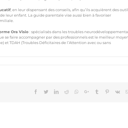
ucatif
, en leur dispensant des conseils, afin qu’ils acquièrent des outil
 leur enfant. La guide parentale vise aussi bien à favoriser
miliale.
forme Ora Visio
: spécialisés dans les troubles neurodéveloppementa
que se faire accompagner par des professionnels est le meilleur moye
e) et TDAH (Troubles Déficitaires de l’Attention avec ou sans
Facebook
Twitter
LinkedIn
Reddit
Whatsapp
Google+
Tumblr
Pinterest
Vk