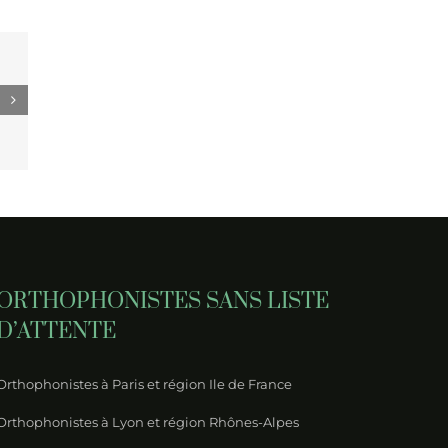
YS : la
 deuil
ents
ORTHOPHONISTES SANS LISTE
D’ATTENTE
Orthophonistes à Paris et région Ile de France
Orthophonistes à Lyon et région Rhônes-Alpes