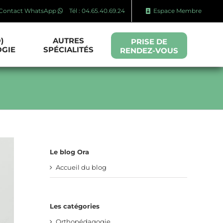
Contact WhatsApp
Tél : 04.65.40.69.24
Espace Membre
)
AUTRES
PRISE DE
GIE
SPÉCIALITÉS
RENDEZ-VOUS
Le blog Ora
Accueil du blog
Les catégories
Orthopédagogie