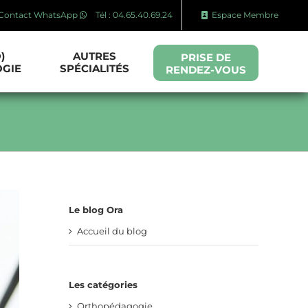
Contact WhatsApp
Tél : 04.65.40.69.24
Espace Membre
)
AUTRES
PRISE DE
GIE
SPÉCIALITÉS
RENDEZ-VOUS
Le blog Ora
Accueil du blog
Les catégories
Orthopédagogie