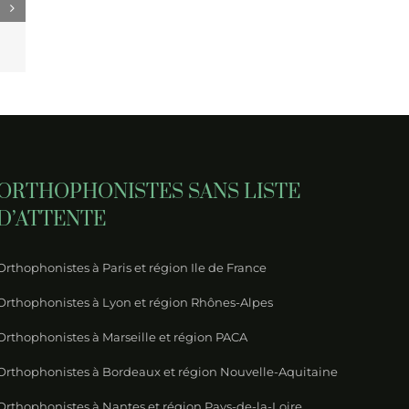
YS : la
 deuil
ents
ORTHOPHONISTES SANS LISTE
D’ATTENTE
Orthophonistes à Paris et région Ile de France
Orthophonistes à Lyon et région Rhônes-Alpes
Orthophonistes à Marseille et région PACA
Orthophonistes à Bordeaux et région Nouvelle-Aquitaine
Orthophonistes à Nantes et région Pays-de-la-Loire