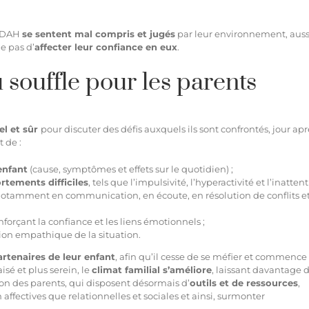
 TDAH
se sentent mal compris et jugés
par leur environnement, auss
e pas d’
affecter leur confiance en eux
.
souffle pour les parents
el et sûr
pour discuter des défis auxquels ils sont confrontés, jour apr
t de :
enfant
(cause, symptômes et effets sur le quotidien) ;
rtements difficiles
, tels que l’impulsivité, l’hyperactivité et l’inattent
notamment en communication, en écoute, en résolution de conflits e
enforçant la confiance et les liens émotionnels ;
ion empathique de la situation.
artenaires de leur enfant
, afin qu’il cesse de se méfier et commence
isé et plus serein, le
climat familial s’améliore
, laissant davantage 
ion des parents, qui disposent désormais d’
outils et de ressources
,
ffectives que relationnelles et sociales et ainsi, surmonter