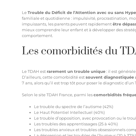
Le
Trouble du Déficit de l’Attention avec ou sans Hype
familiale et quotidienne : impulsivité, procrastination, mo
impuissants, les parents peuvent rapidement
être dépass
mieux comprendre leur enfant et à développer des stratégi
comportement.
Les comorbidités du T
Le TDAH est
rarement un trouble unique
: il est généra
D’ailleurs, cette comorbidité est
souvent diagnostiquée 
7 ans, alors qu’il est trop tôt pour poser le diagnostic d’u
Selon le site TDAH France, parmi les
comorbidités fréqu
Le trouble du spectre de l’autisme (42%)
Le Haut Potentiel Intellectuel (40%)
Le trouble d’opposition, avec provocation ou le tro
Les troubles des apprentissages (25 à 40%)
Les troubles anxieux et troubles obsessionnels comp
La dépression et les troubles de l’humeur (20 à 37%)