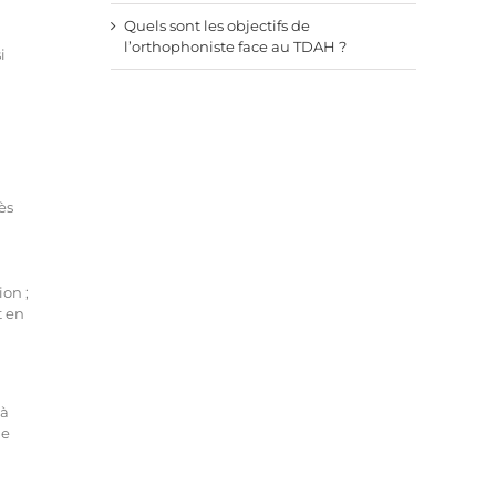
Quels sont les objectifs de
l’orthophoniste face au TDAH ?
i
ès
ion ;
t en
 à
de