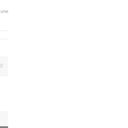
r une
Email