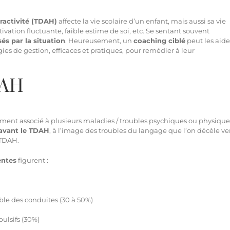
ractivité (TDAH)
affecte la vie scolaire d’un enfant, mais aussi sa vie
tivation fluctuante, faible estime de soi, etc. Se sentant souvent
és par la situation
. Heureusement, un
coaching ciblé
peut les aide
es de gestion, efficaces et pratiques, pour remédier à leur
DAH
lement associé à plusieurs maladies / troubles psychiques ou physique
avant le TDAH
, à l’image des troubles du langage que l’on décèle ver
n TDAH.
entes
figurent :
uble des conduites (30 à 50%)
ulsifs (30%)