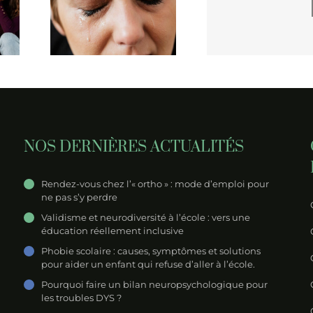
l de
Rendez-vous chez
Troubles D
 les
un
courbe du
enfants
psychopédagogue
des par
?
NOS DERNIÈRES ACTUALITÉS
Rendez-vous chez l’« ortho » : mode d’emploi pour
ne pas s’y perdre
Validisme et neurodiversité à l’école : vers une
éducation réellement inclusive
Phobie scolaire : causes, symptômes et solutions
pour aider un enfant qui refuse d’aller à l’école.
Pourquoi faire un bilan neuropsychologique pour
les troubles DYS ?