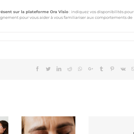
présent sur la plateforme Ora Visio
: indiquez vos disponibilités pou
gnement pour vous aider à vous familiariser aux comportements de
Facebook
Twitter
LinkedIn
Reddit
Whatsapp
Google+
Tumblr
Pinterest
Vk
est-il